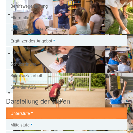
Datenschutzerklärung
Berufswegeplanung
MOODLE
Elternmitarbeit
Erfolgsgeschichten
Ergänzendes Angebot
ILEB
Schulordnung
Schulsozialarbeit
SMV der ASS
Darstellung der Stufen
Unterstufe
Mittelstufe